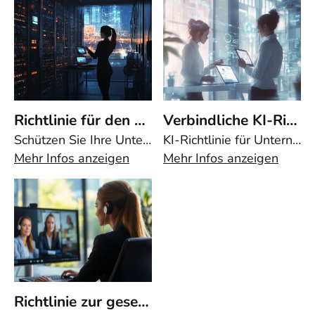
Richtlinie für den sicheren Betrieb von Fileservern (2025) | 00056
Verbindliche KI-Richtlinie gemäß KI-Verordnung (2025) | 00053
Schützen Sie Ihre Unternehmensdaten mit klaren Vorgaben und bewährten SicherheitsmaßnahmenFileserver sind ein zentraler Bestandteil der IT-Infrastruktur und speichern geschäftskritische Daten, die jederzeit vor unbefugtem Zugriff, Verlust und Cyberangriffen geschützt sein müssen. Unsere Richtlinie für den sicheren Betrieb von Fileservern bietet Unternehmen eine umfassende Grundlage, um Sicherheitsrisiken zu minimieren und die gesetzlichen sowie normativen Anforderungen einzuhalten. Sie entspricht den Vorgaben der DIN ISO 9001, ISO/IEC 27001, NIS2-Richtlinie sowie der KI-Verordnung und hilft Ihnen, Ihre IT-Sicherheit nachhaltig zu stärken. Warum diese Richtlinie unverzichtbar ist Ohne eine verbindliche Regelung für den sicheren Betrieb von Fileservern entstehen erhebliche Risiken: Datenverluste durch ungesicherte oder unverschlüsselte BackupsUnbefugte Zugriffe aufgrund unkontrollierter BerechtigungenCyberangriffe durch unsichere Konfigurationen und fehlende SchutzmechanismenReputationsverlust und rechtliche Konsequenzen durch Verstöße gegen Datenschutz- und Sicherheitsvorgaben Mit dieser Richtlinie setzen Sie klare Sicherheitsvorgaben und verhindern diese Risiken systematisch. Sie definiert technische und organisatorische Maßnahmen, um die Fileserver Ihrer Organisation effektiv zu schützen. Ihre Vorteile auf einen Blick: Maximale Sicherheit: Klare Regeln für Zugriffskontrollen, Verschlüsselung und Malware-SchutzRechtliche Absicherung: Erfüllt die Anforderungen der DSGVO, NIS2 und ISO 27001Effiziente IT-Verwaltung: Standardisierte Prozesse für den sicheren Betrieb von FileservernNachweisbare Compliance: Dokumentierte Sicherheitsmaßnahmen zur RisikominimierungFlexible Anpassung: Leicht individualisierbares Word-Dokument zur Integration in bestehende IT-Richtlinien Zentrale Inhalte der Richtlinie: Unsere Richtlinie umfasst alle relevanten Aspekte eines sicheren Fileserver-Betriebs: Zugriffskontrollen & Authentifizierung: Minimale Berechtigungsvergabe, regelmäßige Rechteprüfungen, verpflichtende Zwei-Faktor-Authentifizierung für AdministratorenDatenverschlüsselung & Übertragungssicherheit: Schutz gespeicherter Daten durch aktuelle Verschlüsselungstechniken, sichere Verbindung über VPNSchutz vor Malware & Cyberangriffen: Endpoint-Security-Lösungen, regelmäßige Sicherheitsupdates und automatische Malware-ScansProtokollierung & Überwachung: Lückenlose Aufzeichnung von Zugriffen und Änderungen, regelmäßige Analyse von Log-DatenBackup- & Wiederherstellungsstrategien: Verschlüsselte Backups, regelmäßige Tests der WiederherstellungsprozesseSicherer Zugriff mit Mobilgeräten: Nur autorisierte Geräte, klare Vorgaben zur Nutzung und AbsicherungReaktion auf Sicherheitsvorfälle: Eskalations- und Meldeverfahren, Einhaltung der DSGVO-MeldepflichtSchulung & Sensibilisierung: Regelmäßige Trainings für Mitarbeitende zu sicheren IT-Praktiken Arbeiten Sie sicher und regelkonform Mit dieser Richtlinie erhalten Sie eine praxisnahe, sofort anwendbare Lösung für den sicheren Betrieb Ihrer Fileserver. Sie minimiert Risiken, optimiert Ihre IT-Sicherheitsprozesse und schützt Ihr Unternehmen vor wirtschaftlichen und rechtlichen Folgen.Laden Sie die Richtlinie jetzt herunter und setzen Sie auf eine sichere und zuverlässige IT-Infrastruktur.Gerne bieten wir Ihnen professionelle Beratung zur individuellen Anpassung der Richtlinie an die spezifischen Anforderungen Ihres Unternehmens.Format: Word-Dokument (.docx) Umfang: ca. 2,5 Seiten
KI-Richtlinie für Unternehmen: Sicherheit, Compliance und Effizienz bei der Nutzung künstlicher IntelligenzKünstliche Intelligenz (KI) verändert Geschäftsprozesse grundlegend – von der Datenanalyse über automatisierte Entscheidungen bis hin zur Unterstützung im Kundenservice. Doch mit den Chancen kommen auch rechtliche, sicherheitstechnische und ethische Herausforderungen. Unsere KI-Richtlinie hilft Unternehmen, den Einsatz von KI systematisch zu steuern, Risiken zu minimieren und die Anforderungen aus KI-Verordnung, DSGVO, NIS2 und ISO 27001:2022 zu erfüllen. KI-Richtlinie in zwei Fassungen: Langfassung, Kurzfassung 🔹 Kompakte Richtlinie – Die Kurzfassung ist prägnant und auf das Wesentliche konzentriert. Perfekt für Unternehmen, die klare Vorgaben ohne umfangreiche Details benötigen. 🔹 Ausführliche Richtlinie – Die Langfassung enthält detaillierte Vorgaben mit umfangreichen Erläuterungen, Praxisbeispielen und konkreten Maßnahmen. Ideal für Unternehmen, die umfassend und möglichst rechtssicher regeln wollen. Sie erhalten beide Versionen in einem Download und wählen die für Ihr Unternehmen passende.🔹 KI-Risikostufen mit Praxisbeispielen – Außerdem enthalten: Anlage 1: KI-Risikostufen mit Praxisbeispielen. Diese Anlage erläutert die KI-Risikostufen gemäß der KI-Verordnung (AI Act) und enthält praxisnahe Beispiele sowie empfohlene Maßnahmen. Sie dient als Leitfaden zur Einstufung von KI-Systemen und unterstützt eine sichere, regelkonforme Nutzung. Inhalt der KI-Richtlinie ✔ Geltungsbereich & Begriffsdefinitionen – Klare Regeln für alle Beteiligten ✔ Planung und Risikobewertung – Einstufung nach der KI-Verordnung: Hochrisiko, begrenzt riskant oder minimales Risiko ✔ Sicherheitsmaßnahmen – Schutz vor Datenverlust, Manipulation und Fehlentscheidungen ✔ Betrieb & Verantwortung – Festlegung von Zuständigkeiten für Nutzung, Wartung und Compliance ✔ Überprüfung & Auditierung – Interne und externe Audits zur Sicherstellung der Regelkonformität ✔ Management von Sicherheitsvorfällen – Prozesse zur schnellen Reaktion und Business Continuity ✔ Besondere Anforderungen für Microsoft Copilot – Datenschutzkonforme Nutzung von KI in Microsoft-Anwendungen ✔ Schulungen & Sensibilisierung – Verpflichtende Weiterbildungen für Mitarbeitende Warum diese Richtlinie unverzichtbar ist Rechtssicherheit: Die KI-Richtlinie erfüllt regulatorische Vorgaben und reduziert Haftungsrisiken. Datenschutz & Sicherheit: Die KI-Richtlinie schafft klare Regeln für den Schutz sensibler Informationen. Effiziente KI-Nutzung: Die KI-Richtlinie unterstützt definierte Prozesse zur sicheren und effektiven Integration von KI. Vermeidung von Compliance-Verstößen: Die KI-Richtlinie ist die ideale Grundlage für Auditierung, Monitoring und Schulungen. Format: Word-Dokument (.docx)Umfang: ca. 29 Seiten (Langfassung), ca. 4 Seiten (Kurzfassung), ca. 2 Seiten (Anlage)
Mehr Infos anzeigen
Mehr Infos anzeigen
Richtlinie zur gesetzeskonformen Nutzung der Transkriptionsfunktion in Google Meet (2025) | 00058