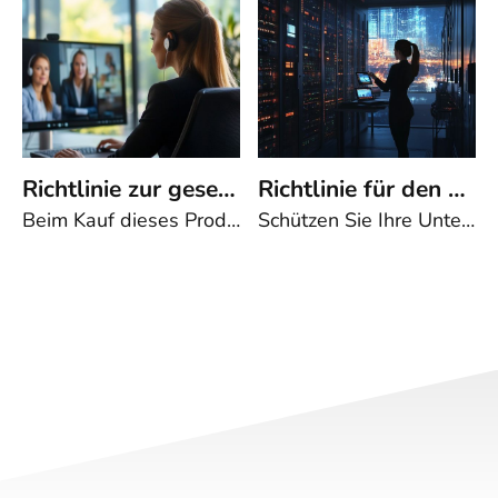
Richtlinie zur gesetzeskonformen Nutzung der Transkriptionsfunktion in Google Meet (2025) | 00058
Richtlinie für den sicheren Betrieb von Fileservern (2025) | 00056
Beim Kauf dieses Produkts erhalten Sie das gesamte Richtlinien-Package zur datenschutzkonformen Nutzung der Transkriptionsfunktion in Google Meet. Enthalten sind die ausformulierte Richtlinie sowie alle zugehörigen Anlagen wie Mustereinwilligung, Moderatoren-Checkliste, Löschfristenmatrix, Verarbeitungstätigkeit, Meldeformular u. v. m.Rechtssichere Nutzung der Transkriptionsfunktion in Google MeetErfüllen Sie Datenschutz- und Compliance-Anforderungen mit einer klar strukturierten Richtlinie! Warum diese Richtlinie wichtig istDie automatische Transkription in Google Meet kann die Dokumentation von Besprechungen erheblich erleichtern. Doch dabei sind Datenschutz, Informationssicherheit und Compliance essenziell. Diese Richtlinie stellt sicher, dass alle rechtlichen Vorgaben, insbesondere aus DSGVO, BDSG, ISO 27001, NIS2 und dem AI Act, eingehalten werden. Ihre Vorteile auf einen Blick Rechtskonformität sicherstellen – Schutz personenbezogener Daten und Erfüllung gesetzlicher Anforderungen Klare Prozesse und Verantwortlichkeiten – Strukturierte Vorgaben für alle Beteiligten von Mitarbeitenden bis zur IT-Abteilung Datenschutz-Folgenabschätzung (DSFA) – Hinweis auf relevante Bewertungskriterien Technische und organisatorische Maßnahmen – Kontrolle über Zugriff, Speicherung und Löschung von Transkripten Vermeidung von Compliance-Verstößen – Reduzierung rechtlicher Risiken und potenzieller Sanktionen Vertragliche Regelungen für externe Partner – Verpflichtung Dritter zur Einhaltung der Richtlinie Schulungs- und Sensibilisierungsmaßnahmen – Regelmäßige Fortbildungen für alle Nutzer der Transkriptionsfunktion Eskalationsmechanismen bei Verstoßen – Klare Regelungen zur Ahndung von Missbrauch Inhalte der Richtlinie Ziele und Anwendungsbereich – Wer ist betroffen, welche Systeme sind involviert? Rollen und Verantwortlichkeiten – Wer ist für Datenschutz, IT-Sicherheit und Compliance zuständig? Rechtliche Grundlagen – DSGVO, KI-Verordnung (AI Act) und branchenspezifische Vorgaben Nutzungsgrundsätze – Transparenz, Einwilligungen, Zugriffskontrolle Prozesse zur sicheren Nutzung – Von der Planung bis zur Löschung Risikomanagement und Schutzmaßnahmen – Technische und organisatorische Vorkehrungen Notfallmanagement und Eskalation – Was tun bei Sicherheitsvorfällen? Schulungen und Sensibilisierung – Pflichttrainings für alle Nutzer Regelmäßige Überprüfung und Aktualisierung – Anpassung an neue rechtliche Entwicklungen Auf Wunsch: Die Transkriptions-Richtlinie in der ausführlichen Langfassung Beim Kauf erhalten Sie die kompakte Richtlinie zur gesetzeskonformen Nutzung der Transkriptionsfunktion in Google Meet zum Download. Sie benötigen die Richtlinie in der ausführlichen Fassung? Nach dem Erwerb der Kurzfassung stellen wir sie Ihnen gerne kostenlos zur Verfügung – melden Sie sich bei uns! 🔹 Kompakte Richtlinie – Die Kurzfassung ist prägnant und auf das Wesentliche konzentriert. Perfekt für Unternehmen, die klare Vorgaben ohne umfangreiche Details benötigen. 🔹 Ausführliche Richtlinie – Die Langfassung enthält detaillierte Vorgaben mit umfangreichen Erläuterungen, Praxisbeispielen und konkreten Maßnahmen. Ideal für Unternehmen, die umfassend und möglichst rechtssicher regeln wollen. All-in-One-Angebot: Kostenloser Download aller zugehörigen Anlagen auf Deutsch und EnglischBeim Kauf dieser Richtlinie erhalten Sie nicht nur den ausformulierten Haupttext zur datenschutzkonformen Nutzung der Transkriptionsfunktion in Google Meet, sondern zusätzlich alle zugehörigen Anlagen als kostenlosen Download. Das Richtlinien-Package unterstützt Sie dabei, den Transkriptionsprozess rechtlich, technisch und organisatorisch korrekt umzusetzen – von der Einwilligung der Teilnehmenden bis zur regelmäßigen Evaluation. Die Vorlagen sind direkt einsetzbar und helfen Ihnen, interne Abläufe effizient zu gestalten und datenschutzkonform zu dokumentieren. Muster-Einwilligungserklärung zur Transkription (Opt-in) → Für die vorherige Zustimmung der Teilnehmenden zur Transkription mit Tool-Nennung („Google Meet“) und Zweckangabe (z. B. Protokollierung, Barrierefreiheit).Transparenzinformation für Teilnehmende → Enthält alle Pflichtinformationen nach Art. 13 DSGVO zur Nutzung der Transkription in Google Meet, inkl. Speicherort (z. B. Google Drive), Speicherdauer, Rechte der Betroffenen.Checkliste für Moderatorinnen und Moderatoren vor Nutzung der Transkription → Angepasst auf Google Meet: z. B. Sichtbarkeit der Transkription, Hinweise bei Start, Umgang mit Teilnehmenden ohne Einwilligung.Dokumentationsvorlage für Einwilligungen → Erfassungsbogen oder Tabelle (z. B. in Google Sheets) zur strukturierten Dokumentation, wer wann eingewilligt hat (auch Screenshot-Option).Risikobewertungsvorlage nach DSGVO und ISO 27001 → Einschätzung möglicher Risiken bei Verarbeitung über Google-Meet-Transkriptionen, mit technischen und organisatorischen Maßnahmen (TOMs).Aufbewahrungs- und Löschfristenmatrix → Übersicht über die zulässigen Fristen für Transkripte, Einwilligungen und Protokolle (z. B. Transkripte max. 5 Werktage, Einwilligung mind. 12 Monate dokumentiert).Vorlage zur Protokollauswertung und Berechtigungsfreigabe → Regelung, wer Transkripte auswerten darf, wie Protokolle erstellt und freigegeben werden – Google-Drive-Ordnerstruktur berücksichtigen.Verzeichnis der Verarbeitungstätigkeit (VVT) → Vorlage nach Art. 30 DSGVO mit Bezug auf „Transkription in Google Meet“ als Verarbeitungsvorgang.Meldeformular bei Datenschutzverletzung → Standardformular zur internen Meldung an DSB, ISB oder IT – z. B. bei unbeabsichtigter Transkription ohne Einwilligung.Technische Hinweise für Administratoren zur Transkription in Google Meet (neu, ersetzt frühere MS-Teams-Version) → Enthält: Aktivierung/Deaktivierung der Transkriptionsfunktion, Admin-Konsole-Einstellungen, Speicherorte prüfen, Zugriffsbeschränkungen, Protokollierung der Nutzung.Auszug aus der KI-Verordnung / dem AI Act – Relevanzprüfung KI-gestützter Funktionen → Einordnung, ob Funktionen wie automatische Zusammenfassungen oder Sentiment-Analysen in Google Meet als KI-Anwendungen gelten und ob sie unter Risikostufen fallen.Eskalationsmatrix für Verstöße → Übersicht zu abgestuften Maßnahmen bei internen und externen Verstößen gegen die Richtlinie (Gespräch, Ermahnung, Vertragsstrafen etc.).Vorlage zur Evaluation und Weiterentwicklung des Transkriptionsprozesses → Zur regelmäßigen Überprüfung der Wirksamkeit, Rechtssicherheit und Praktikabilität des Transkriptionsprozesses in Google Meet inklusive Prüffeldern, Evaluationszeitpunkten, Maßnahmenableitung und Dokumentation.Technische und organisatorische Besonderheiten bei der Transkription in Google Meet → Praktische Hinweise für den Umgang mit Meet-spezifischen Funktionen wie Sichtbarkeit der Transkription für Teilnehmende, Speicherorte und Protokollierung der Transkriptionsnutzung in der Admin-Konsole. Fazit zur Transkriptions-Richtlinie für Google Meet Mit dieser Richtlinie und den dazugehörigen Anlagen schaffen Sie eine klare Grundlage für die datenschutzkonforme Nutzung der Transkriptionsfunktion in Google Meet. Sie minimieren rechtliche und organisatorische Risiken, stärken den Schutz personenbezogener Daten und sorgen für transparente Abläufe in Ihrem Unternehmen. Durch die praxisnahen Vorlagen und Checklisten erhalten Sie alle Werkzeuge an die Hand, um Ihre internen Prozesse rechtssicher, effizient und nachvollziehbar zu gestalten.Format: Word-Dokument (.docx) Umfang: ca. 4 Seiten (Richtlinie) + Richtlinien-Package inkl. Anlagen
Schützen Sie Ihre Unternehmensdaten mit klaren Vorgaben und bewährten SicherheitsmaßnahmenFileserver sind ein zentraler Bestandteil der IT-Infrastruktur und speichern geschäftskritische Daten, die jederzeit vor unbefugtem Zugriff, Verlust und Cyberangriffen geschützt sein müssen. Unsere Richtlinie für den sicheren Betrieb von Fileservern bietet Unternehmen eine umfassende Grundlage, um Sicherheitsrisiken zu minimieren und die gesetzlichen sowie normativen Anforderungen einzuhalten. Sie entspricht den Vorgaben der DIN ISO 9001, ISO/IEC 27001, NIS2-Richtlinie sowie der KI-Verordnung und hilft Ihnen, Ihre IT-Sicherheit nachhaltig zu stärken. Warum diese Richtlinie unverzichtbar ist Ohne eine verbindliche Regelung für den sicheren Betrieb von Fileservern entstehen erhebliche Risiken: Datenverluste durch ungesicherte oder unverschlüsselte BackupsUnbefugte Zugriffe aufgrund unkontrollierter BerechtigungenCyberangriffe durch unsichere Konfigurationen und fehlende SchutzmechanismenReputationsverlust und rechtliche Konsequenzen durch Verstöße gegen Datenschutz- und Sicherheitsvorgaben Mit dieser Richtlinie setzen Sie klare Sicherheitsvorgaben und verhindern diese Risiken systematisch. Sie definiert technische und organisatorische Maßnahmen, um die Fileserver Ihrer Organisation effektiv zu schützen. Ihre Vorteile auf einen Blick: Maximale Sicherheit: Klare Regeln für Zugriffskontrollen, Verschlüsselung und Malware-SchutzRechtliche Absicherung: Erfüllt die Anforderungen der DSGVO, NIS2 und ISO 27001Effiziente IT-Verwaltung: Standardisierte Prozesse für den sicheren Betrieb von FileservernNachweisbare Compliance: Dokumentierte Sicherheitsmaßnahmen zur RisikominimierungFlexible Anpassung: Leicht individualisierbares Word-Dokument zur Integration in bestehende IT-Richtlinien Zentrale Inhalte der Richtlinie: Unsere Richtlinie umfasst alle relevanten Aspekte eines sicheren Fileserver-Betriebs: Zugriffskontrollen & Authentifizierung: Minimale Berechtigungsvergabe, regelmäßige Rechteprüfungen, verpflichtende Zwei-Faktor-Authentifizierung für AdministratorenDatenverschlüsselung & Übertragungssicherheit: Schutz gespeicherter Daten durch aktuelle Verschlüsselungstechniken, sichere Verbindung über VPNSchutz vor Malware & Cyberangriffen: Endpoint-Security-Lösungen, regelmäßige Sicherheitsupdates und automatische Malware-ScansProtokollierung & Überwachung: Lückenlose Aufzeichnung von Zugriffen und Änderungen, regelmäßige Analyse von Log-DatenBackup- & Wiederherstellungsstrategien: Verschlüsselte Backups, regelmäßige Tests der WiederherstellungsprozesseSicherer Zugriff mit Mobilgeräten: Nur autorisierte Geräte, klare Vorgaben zur Nutzung und AbsicherungReaktion auf Sicherheitsvorfälle: Eskalations- und Meldeverfahren, Einhaltung der DSGVO-MeldepflichtSchulung & Sensibilisierung: Regelmäßige Trainings für Mitarbeitende zu sicheren IT-Praktiken Arbeiten Sie sicher und regelkonform Mit dieser Richtlinie erhalten Sie eine praxisnahe, sofort anwendbare Lösung für den sicheren Betrieb Ihrer Fileserver. Sie minimiert Risiken, optimiert Ihre IT-Sicherheitsprozesse und schützt Ihr Unternehmen vor wirtschaftlichen und rechtlichen Folgen.Laden Sie die Richtlinie jetzt herunter und setzen Sie auf eine sichere und zuverlässige IT-Infrastruktur.Gerne bieten wir Ihnen professionelle Beratung zur individuellen Anpassung der Richtlinie an die spezifischen Anforderungen Ihres Unternehmens.Format: Word-Dokument (.docx) Umfang: ca. 2,5 Seiten