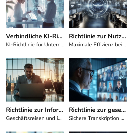
Verbindliche KI-Richtlinie gemäß KI-Verordnung (2025) | 00053
Richtlinie zur Nutzung von Microsoft Copilot in Microsoft 365 (2025) | 00026
KI-Richtlinie für Unternehmen: Sicherheit, Compliance und Effizienz bei der Nutzung künstlicher IntelligenzKünstliche Intelligenz (KI) verändert Geschäftsprozesse grundlegend – von der Datenanalyse über automatisierte Entscheidungen bis hin zur Unterstützung im Kundenservice. Doch mit den Chancen kommen auch rechtliche, sicherheitstechnische und ethische Herausforderungen. Unsere KI-Richtlinie hilft Unternehmen, den Einsatz von KI systematisch zu steuern, Risiken zu minimieren und die Anforderungen aus KI-Verordnung, DSGVO, NIS2 und ISO 27001:2022 zu erfüllen. KI-Richtlinie in zwei Fassungen: Langfassung, Kurzfassung 🔹 Kompakte Richtlinie – Die Kurzfassung ist prägnant und auf das Wesentliche konzentriert. Perfekt für Unternehmen, die klare Vorgaben ohne umfangreiche Details benötigen. 🔹 Ausführliche Richtlinie – Die Langfassung enthält detaillierte Vorgaben mit umfangreichen Erläuterungen, Praxisbeispielen und konkreten Maßnahmen. Ideal für Unternehmen, die umfassend und möglichst rechtssicher regeln wollen. Sie erhalten beide Versionen in einem Download und wählen die für Ihr Unternehmen passende.🔹 KI-Risikostufen mit Praxisbeispielen – Außerdem enthalten: Anlage 1: KI-Risikostufen mit Praxisbeispielen. Diese Anlage erläutert die KI-Risikostufen gemäß der KI-Verordnung (AI Act) und enthält praxisnahe Beispiele sowie empfohlene Maßnahmen. Sie dient als Leitfaden zur Einstufung von KI-Systemen und unterstützt eine sichere, regelkonforme Nutzung. Inhalt der KI-Richtlinie ✔ Geltungsbereich & Begriffsdefinitionen – Klare Regeln für alle Beteiligten ✔ Planung und Risikobewertung – Einstufung nach der KI-Verordnung: Hochrisiko, begrenzt riskant oder minimales Risiko ✔ Sicherheitsmaßnahmen – Schutz vor Datenverlust, Manipulation und Fehlentscheidungen ✔ Betrieb & Verantwortung – Festlegung von Zuständigkeiten für Nutzung, Wartung und Compliance ✔ Überprüfung & Auditierung – Interne und externe Audits zur Sicherstellung der Regelkonformität ✔ Management von Sicherheitsvorfällen – Prozesse zur schnellen Reaktion und Business Continuity ✔ Besondere Anforderungen für Microsoft Copilot – Datenschutzkonforme Nutzung von KI in Microsoft-Anwendungen ✔ Schulungen & Sensibilisierung – Verpflichtende Weiterbildungen für Mitarbeitende Warum diese Richtlinie unverzichtbar ist Rechtssicherheit: Die KI-Richtlinie erfüllt regulatorische Vorgaben und reduziert Haftungsrisiken. Datenschutz & Sicherheit: Die KI-Richtlinie schafft klare Regeln für den Schutz sensibler Informationen. Effiziente KI-Nutzung: Die KI-Richtlinie unterstützt definierte Prozesse zur sicheren und effektiven Integration von KI. Vermeidung von Compliance-Verstößen: Die KI-Richtlinie ist die ideale Grundlage für Auditierung, Monitoring und Schulungen. Format: Word-Dokument (.docx)Umfang: ca. 29 Seiten (Langfassung), ca. 4 Seiten (Kurzfassung), ca. 2 Seiten (Anlage)
Maximale Effizienz bei höchster Sicherheit – Ihre Grundlage für den datenschutzkonformen Einsatz von Microsoft CopilotDie Richtlinie zur Nutzung von Microsoft Copilot in Microsoft 365 bietet Unternehmen eine klare und strukturierte Grundlage, um die Vorteile dieser leistungsstarken KI-Technologie optimal und sicher zu nutzen. Ob für die Enterprise-Version oder Version 3.5: Diese Richtlinie gewährleistet, dass Ihre Mitarbeitenden effizient mit Copilot arbeiten, ohne dabei die Einhaltung gesetzlicher Datenschutzvorgaben wie DSGVO und DIN ISO 9001 zu gefährden.Warum diese Richtlinie unverzichtbar ist:Die Richtlinie deckt zentrale Aspekte der sicheren Copilot-Nutzung ab und minimiert Risiken durch klare Vorgaben und Regelungen. Besonders bei der Version 3.5, bei der verarbeitete Daten ins KI-Training einfließen, stellt die Richtlinie sicher, dass sensible Informationen wie Kunden-, Mitarbeiter- oder Gesundheitsdaten geschützt bleiben. Mit strengen Nutzungsrichtlinien, Zugangskontrollen und Compliance-Vorgaben schützt sie Unternehmen vor rechtlichen und finanziellen Konsequenzen.Ihre Vorteile auf einen Blick:Effizienzsteigerung: Copilot beschleunigt Routineaufgaben und komplexe Prozesse, spart Zeit und senkt operative Kosten.Fehlervermeidung: Kontextbezogene Vorschläge und Kontrollhinweise unterstützen die Mitarbeitenden und sorgen für hohe Qualität.Datenschutzkonformität: Klare Vorgaben zur Nutzung und technische Überprüfungen sichern den rechtskonformen Einsatz.Kreativität fördern: Mitarbeitende können sich auf kreative und strategische Aufgaben konzentrieren, während Copilot Routineaufgaben übernimmt.Kundensicherheit: Durch transparente Richtlinien und sicheren Datenumgang stärken Unternehmen das Vertrauen von Kunden und Partnern.Zentrale Inhalte der Richtlinie:Die Richtlinie beschreibt detailliert:Nutzungsvorgaben für Microsoft Copilot in Word, Excel, PowerPoint und Outlook.Schutzmaßnahmen wie Data Loss Prevention (DLP)-Richtlinien, Zugriffskontrollen und Conditional Access Policies.Regelungen zu Mitarbeiterschulungen und technischen Überprüfungen, um ein hohes Sicherheitsniveau zu gewährleisten.Arbeiten Sie sicher und innovativ:Mit dieser Richtlinie profitieren Sie von der Innovationskraft der KI, während Sie rechtliche und betriebliche Risiken unter Kontrolle halten. Laden Sie die Richtlinie jetzt herunter und starten Sie den sicheren und effizienten Einsatz von Microsoft Copilot in Ihrem Unternehmen. Optional bieten wir Ihnen professionelle Beratung an, um die Richtlinie individuell auf die Anforderungen Ihres Unternehmens abzustimmen.Format: Word-Dokument (.docx)Umfang: ca. 3,5 Seiten
Richtlinie zur Informationssicherheit auf Auslandsreisen (2025) | 00043
Richtlinie zur gesetzeskonformen Nutzung der Transkriptionsfunktion in Microsoft Teams (2025) | 00057
Geschäftsreisen und ihre Risiken für die IT-SicherheitGeschäftsreisen sind für viele Unternehmen essenziell – doch sie bergen erhebliche Risiken für die Informationssicherheit. Ohne klare Vorgaben drohen unbemerkte Gefahren, die für Unternehmen gravierende Folgen haben können:Verlust oder Diebstahl von Geräten – Ein Laptop oder Smartphone ist schnell entwendet oder geht verloren. Ohne angemessene Schutzmaßnahmen kann dies zu Datenverlust oder Industriespionage führen.Angriffe über öffentliche Netzwerke – Unsichere WLANs in Hotels, Flughäfen oder Cafés sind ein beliebtes Ziel für Cyberkriminelle, die Passwörter und vertrauliche Daten abfangen.Phishing und Social Engineering – In fremden Umgebungen sind Mitarbeitende anfälliger für betrügerische E-Mails, manipulierte Hotelnetzwerke oder gezielte Gespräche zur Informationsgewinnung.Spionage durch KI-gestützte Angriffe – Moderne Technologien ermöglichen es, Gespräche unbemerkt aufzuzeichnen oder täuschend echte Identitätsfälschungen zu erstellen.Manipulation von Geräten – Laptops und Smartphones können während eines Aufenthalts im Ausland unbemerkt kompromittiert werden, um später Schaden im Unternehmensnetzwerk anzurichten.Diese Risiken betreffen Unternehmen jeder Branche und Größe – und oft wird erst im Nachhinein erkannt, wie vermeidbar sie gewesen wären.Die Lösung: Eine eindeutige Richtlinie, die schütztUnsere Richtlinie zur Informationssicherheit auf Auslandsreisen bietet genau die Schutzmaßnahmen, die Unternehmen und Mitarbeitende brauchen:Vor der Reise: Klare Genehmigungsprozesse, verpflichtende Sicherheitsbriefings, technische Absicherung von Geräten und Netzwerken.Während der Reise: Verhaltensregeln für sichere WLAN-Nutzung, physischer Geräteschutz, Maßnahmen zur Prävention von Social-Engineering-Angriffen.Nach der Reise: IT-Prüfung der Geräte, Passwortänderungen, Meldung und Dokumentation von Sicherheitsvorfällen.Die Umsetzung dieser Richtlinie reduziert und verhindert gezielt die oben genannten Bedrohungen und sorgt für ein Sicherheitsniveau, das Geschäftsreisen kalkulierbar macht.Orientierung für alle, die es richtig machen wollenViele Mitarbeitende wollen Sicherheitsvorgaben einhalten, brauchen aber klare, verständliche Regeln. Diese Richtlinie gibt ihnen genau das – eine verlässliche Orientierung, an der sie sich jederzeit orientieren können.Für die Geschäftsleitung bedeutet die Einführung dieser Richtlinie, dass alles Erforderliche getan wurde, um Risiken zu minimieren. Sollte dennoch ein Vorfall eintreten, kann belegt werden, dass alle relevanten Maßnahmen getroffen wurden. Damit schafft das Unternehmen nicht nur Sicherheit, sondern auch Rechtssicherheit.Ein starkes Unternehmen erkennt Verantwortung – und kann stolz darauf seinEine solide Sicherheitsrichtlinie ist nicht nur eine Notwendigkeit, sondern ein Zeichen von Professionalität und Verantwortungsbewusstsein. Unternehmen, die klare Regelungen implementieren und umsetzen, können darauf stolz sein:Mitarbeitende fühlen sich sicherer, weil sie genau wissen, was zu tun ist.Die Geschäftsleitung übernimmt Verantwortung, indem sie präventiv schützt und Vorgaben schafft.Das Unternehmen stärkt seine Reputation, indem es professionelles Risikomanagement zeigt.Schnell anpassbar und günstig verfügbarDiese Richtlinie ist bewusst so formuliert, dass sie schnell und einfach an die individuellen Gegebenheiten eines Unternehmens angepasst werden kann. Sie enthält alle relevanten Vorgaben, ist klar strukturiert und spart Zeit und Ressourcen.Jetzt erwerben und Ihr Unternehmen sicherer machen!Sichern Sie Ihr Unternehmen ab – laden Sie die Richtlinie jetzt herunter und minimieren Sie Risiken!Format: Word-Dokument (.docx)Umfang: ca. 4 Seiten
Sichere Transkription bei maximaler Compliance – Datenschutzkonforme Nutzung der automatischen VerschriftlichungDie Transkriptionsfunktion in Microsoft Teams erleichtert die Protokollierung von Besprechungen, erhöht die Barrierefreiheit und unterstützt die Dokumentation von Geschäftsprozessen. Doch die automatische Umwandlung von Sprache in Text birgt erhebliche Risiken in Bezug auf Datenschutz, Informationssicherheit und Compliance. Diese Richtlinie stellt sicher, dass Ihr Unternehmen die Funktion rechtssicher, organisatorisch geregelt und technisch abgesichert nutzen kann – ohne Verstöße gegen DSGVO, AI Act, NIS2 oder ISO/IEC 27001. Warum diese Richtlinie unverzichtbar ist Die Nutzung von Transkriptionsfunktionen kann schnell zu Datenschutzverletzungen und rechtlichen Konsequenzen führen. Unternehmen benötigen daher klare Vorgaben, um personenbezogene und vertrauliche Daten zu schützen. Die Richtlinie zur gesetzeskonformen Nutzung der Transkriptionsfunktion in Microsoft Teams definiert verbindliche Regeln für die gesetzeskonforme, sichere und transparente Nutzung der Transkription in Microsoft Teams und verhindert ungewollte Risiken. Ihre Vorteile auf einen Blick Rechtssicherheit: Klare Vorgaben für die Einhaltung von Datenschutz- und Sicherheitsstandards wie DSGVO, AI Act und NIS2.Schutz sensibler Daten: Vorgaben zur Speicherung, Zugriffsbeschränkung und Verschlüsselung von Transkriptionen.Vermeidung von Compliance-Verstößen: Konkrete Prozesse zur Risikobewertung, Genehmigung und Kontrolle.Transparenz & Dokumentation: Pflicht zur Kennzeichnung transkribierter Meetings und Informationspflichten für Teilnehmende.Betriebsratskonformität: Klärung arbeitsrechtlicher Anforderungen und ggf. Betriebsvereinbarung.Schulungs- und Sensibilisierungskonzept: Verpflichtende Schulungen zur sicheren Nutzung und wiederkehrende Sensibilisierung. Zentrale Inhalte der Richtlinie Die Richtlinie definiert umfassend: Einsatzregeln für Microsoft Teams Transkription: Wer darf wann und unter welchen Bedingungen transkribieren?Zuständigkeiten und Genehmigungsprozesse: Klare Verantwortlichkeiten für IT, Datenschutzbeauftragte, Führungskräfte und Mitarbeitende.Technische und organisatorische Maßnahmen: Zugriffsbeschränkungen, Audit-Logs, Verschlüsselung und sichere Speicherung.Schutzmaßnahmen gegen Fehlverhalten: Meldepflichten, Eskalationsmechanismen und Sanktionen bei Verstößen.Erstellung und Verwaltung von Einwilligungen: Vorlagen zur rechtskonformen Zustimmung betroffener Personen.Business Continuity & Notfallmaßnahmen: Backup-Strategien und Maßnahmen im Falle von Sicherheitsvorfällen.Auf Wunsch: Die Transkriptions-Richtlinie in der ausführlichen LangfassungBeim Kauf erhalten Sie die kompakte Richtlinie zur gesetzeskonformen Nutzung der Transkriptionsfunktion in Microsoft Teams zum Download. Sie benötigen die Richtlinie in der ausführlichen Fassung? Nach dem Erwerb der Kurzfassung stellen wir sie Ihnen gerne kostenlos zur Verfügung – melden Sie sich bei uns! 🔹 Kompakte Richtlinie – Die Kurzfassung ist prägnant und auf das Wesentliche konzentriert. Perfekt für Unternehmen, die klare Vorgaben ohne umfangreiche Details benötigen. 🔹 Ausführliche Richtlinie – Die Langfassung enthält detaillierte Vorgaben mit umfangreichen Erläuterungen, Praxisbeispielen und konkreten Maßnahmen. Ideal für Unternehmen, die umfassend und möglichst rechtssicher regeln wollen. Arbeiten Sie rechtssicher und effizient Mit dieser Richtlinie können Unternehmen die Vorteile der Transkription nutzen, ohne rechtliche oder sicherheitstechnische Risiken einzugehen. Laden Sie die Richtlinie jetzt herunter und sorgen Sie für einen strukturierten und gesetzeskonformen Einsatz der Transkriptionsfunktion in Microsoft Teams.Format: Word-Dokument (.docx) Umfang: ca. 4,5 Seite